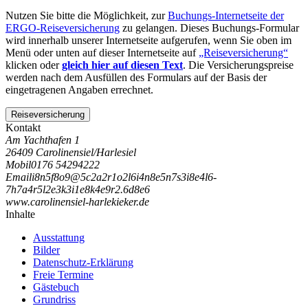
Nutzen Sie bitte die Möglichkeit, zur
Buchungs-Internetseite der
ERGO-Reiseversicherung
zu gelangen. Dieses Buchungs-Formular
wird innerhalb unserer Internetseite aufgerufen, wenn Sie oben im
Menü oder unten auf dieser Internetseite auf
„Reiseversicherung“
klicken oder
gleich hier auf diesen Text
. Die Versicherungspreise
werden nach dem Ausfüllen des Formulars auf der Basis der
eingetragenen Angaben errechnet.
Reiseversicherung
Kontakt
Am Yachthafen 1
26409 Carolinensiel/Harlesiel
Mobil
0176 54294222
Email
i
8
n
5
f
8
o
9
@
5
c
2
a
2
r
1
o
2
l
6
i
4
n
8
e
5
n
7
s
3
i
8
e
4
l
6
-
7
h
7
a
4
r
5
l
2
e
3
k
3
i
1
e
8
k
4
e
9
r
2
.
6
d
8
e
6
www.carolinensiel-harlekieker.de
Inhalte
Ausstattung
Bilder
Datenschutz-Erklärung
Freie Termine
Gästebuch
Grundriss