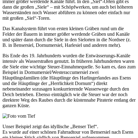
immer größer werdende Kanäle führt. In den „Siel“-Orten gibt es
dann die großen „Siele“ – mit Schöpfwerken, um auch bei höheren
Wasserständen noch Wasser abführen zu können oder einfach nur
mit großen „Siel“-Toren.
Das Kanalsystem führt von ersten kleinen Gräben rund um die
Felder der Bauern in immer größer werdende Gräben und Kanäle
und später dann durch die Siele in den Sielorten in die Nordsee (z.
B. in Bensersiel, Dornumersiel, Harlesiel und anderen mehr).
Bis Ende des 19. Jahrhunderts wurden die Entwässerungs-Kanäle
intensiv als Wasserstraßen genutzt. In früheren Jahrhunderten waren
die Siele eine wichtige Steuer-Einnahmequelle. So kam es, dass zum
Beispiel in Dornumersiel/Westeraccumersiel zwei
Häuptlingsfamilien (die Häuptlinge des Harlingerlandes aus Esens
und die Häuptlinge der „Herrlichkeit Dornum“) direkt
nebeneinander sozusagen konkurrierende Wasserwege durch den
Deich betrieben. Ebenso einträglich wie die Steuer war der noch
direktere Weg des Raubes durch die küstennahe Piraterie entlang der
ganzen Küste.
Unser Beispiel zeigt das idyllische „Benser Tief“.
Es wurde auf einer schönen Fahrradtour von Bensersiel nach Esens
ein kleines Stück südlich von Bensersiel aufgenommen.