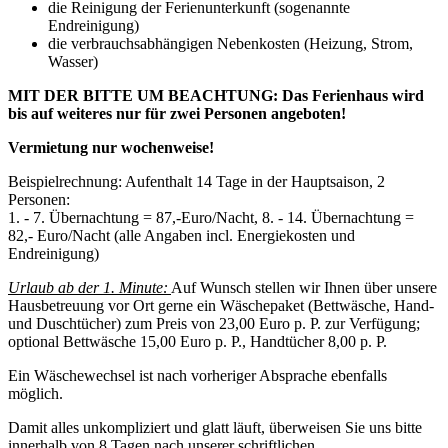
die Reinigung der Ferienunterkunft (sogenannte
Endreinigung)
die verbrauchsabhängigen Nebenkosten (Heizung, Strom,
Wasser)
MIT DER BITTE UM BEACHTUNG: Das Ferienhaus wird
bis auf weiteres nur für zwei Personen angeboten!
Vermietung nur wochenweise!
Beispielrechnung: Aufenthalt 14 Tage in der Hauptsaison, 2
Personen:
1. - 7. Übernachtung = 87,-Euro/Nacht, 8. - 14. Übernachtung =
82,- Euro/Nacht (alle Angaben incl. Energiekosten und
Endreinigung)
Urlaub ab der 1. Minute:
Auf Wunsch stellen wir Ihnen über unsere
Hausbetreuung vor Ort gerne ein Wäschepaket (Bettwäsche, Hand-
und Duschtücher) zum Preis von 23,00 Euro p. P. zur Verfügung;
optional Bettwäsche 15,00 Euro p. P., Handtücher 8,00 p. P.
Ein Wäschewechsel ist nach vorheriger Absprache ebenfalls
möglich.
Damit alles unkompliziert und glatt läuft, überweisen Sie uns bitte
innerhalb von 8 Tagen nach unserer schriftlichen