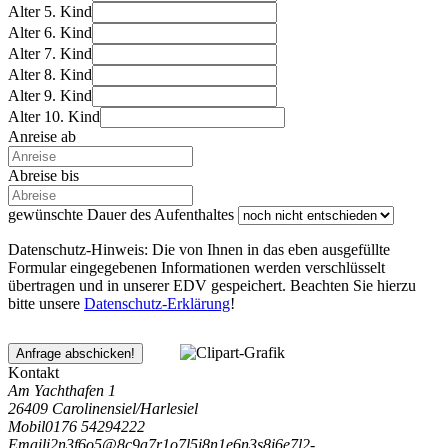
Alter 5. Kind
Alter 6. Kind
Alter 7. Kind
Alter 8. Kind
Alter 9. Kind
Alter 10. Kind
Anreise ab
Abreise bis
gewünschte Dauer des Aufenthaltes
Datenschutz-Hinweis: Die von Ihnen in das eben ausgefüllte
Formular eingegebenen Informationen werden verschlüsselt
übertragen und in unserer EDV gespeichert. Beachten Sie hierzu
bitte unsere
Datenschutz-Erklärung
!
Anfrage abschicken!
Kontakt
Am Yachthafen 1
26409 Carolinensiel/Harlesiel
Mobil
0176 54294222
Email
i
2
n
3
f
6
o
5
@
8
c
9
a
7
r
1
o
7
l
5
i
8
n
1
e
6
n
3
s
8
i
6
e
7
l
2
-