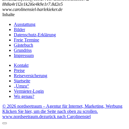
8
h
8
a
4
r
1
l
2
e
1
k
2
i
6
e
4
k
9
e
1
r
7
.
8
d
2
e
5
www.carolinensiel-harlekieker.de
Inhalte
Ausstattung
Bilder
Datenschutz-Erklärung
Freie Termine
Gästebuch
Grundriss
Impressum
Kontakt
Preise
Reiseversicherung
Startseite
„Umzu“
Vermieter-Login
Wo genau?
© 2026 nordseetraum – Agentur für Internet, Marketing, Werbung
Klicken Sie hier, um die Seite nach oben zu scrollen.
www.nordseetraum.de
zurück nach Carolinensiel