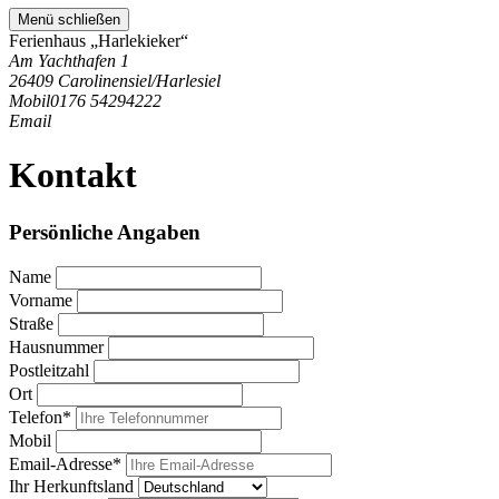
Menü schließen
Ferienhaus „Harlekieker“
Am Yachthafen 1
26409 Carolinensiel/Harlesiel
Mobil
0176 54294222
Email
Kontakt
Persönliche Angaben
Name
Vorname
Straße
Hausnummer
Postleitzahl
Ort
Telefon*
Mobil
Email-Adresse*
Ihr Herkunftsland